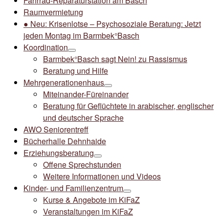
Fahrrad-Reparaturstation am Basch
Raumvermietung
● Neu: Krisenlotse – Psychosoziale Beratung: Jetzt
jeden Montag im Barmbek°Basch
Koordination
Barmbek°Basch sagt Nein! zu Rassismus
Beratung und Hilfe
Mehrgenerationenhaus
Miteinander-Füreinander
Beratung für Geflüchtete in arabischer, englischer
und deutscher Sprache
AWO Seniorentreff
Bücherhalle Dehnhaide
Erziehungsberatung
Offene Sprechstunden
Weitere Informationen und Videos
Kinder- und Familienzentrum
Kurse & Angebote im KiFaZ
Veranstaltungen im KiFaZ