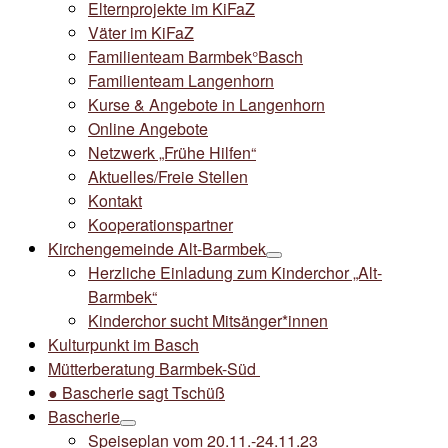
Elternprojekte im KiFaZ
Väter im KiFaZ
Familienteam Barmbek°Basch
Familienteam Langenhorn
Kurse & Angebote in Langenhorn
Online Angebote
Netzwerk „Frühe Hilfen“
Aktuelles/Freie Stellen
Kontakt
Kooperationspartner
Kirchengemeinde Alt-Barmbek
Herzliche Einladung zum Kinderchor „Alt-
Barmbek“
Kinderchor sucht Mitsänger*innen
Kulturpunkt im Basch
Mütterberatung Barmbek-Süd
● Bascherie sagt Tschüß
Bascherie
Speiseplan vom 20.11.-24.11.23