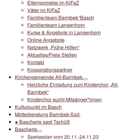
Elternprojekte im KiFaZ
Väter im KiFaZ
Familienteam Barmbek°Basch
Familienteam Langenhorn
Kurse & Angebote in Langenhorn
Online Angebote
Netzwerk „Frühe Hilfen“
Aktuelles/Freie Stellen
Kontakt
Kooperationspartner
Kirchengemeinde Alt-Barmbek
Herzliche Einladung zum Kinderchor „Alt-
Barmbek“
Kinderchor sucht Mitsänger*innen
Kulturpunkt im Basch
Mütterberatung Barmbek-Süd
● Bascherie sagt Tschüß
Bascherie
Speiseplan vom 20.11.-24.11.23