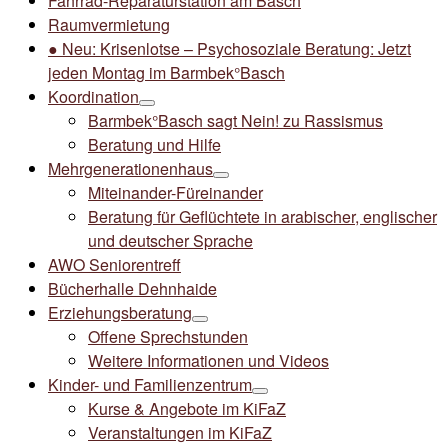
Fahrrad-Reparaturstation am Basch
Raumvermietung
● Neu: Krisenlotse – Psychosoziale Beratung: Jetzt
jeden Montag im Barmbek°Basch
Koordination
Barmbek°Basch sagt Nein! zu Rassismus
Beratung und Hilfe
Mehrgenerationenhaus
Miteinander-Füreinander
Beratung für Geflüchtete in arabischer, englischer
und deutscher Sprache
AWO Seniorentreff
Bücherhalle Dehnhaide
Erziehungsberatung
Offene Sprechstunden
Weitere Informationen und Videos
Kinder- und Familienzentrum
Kurse & Angebote im KiFaZ
Veranstaltungen im KiFaZ