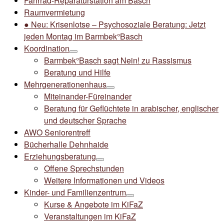
Fahrrad-Reparaturstation am Basch
Raumvermietung
● Neu: Krisenlotse – Psychosoziale Beratung: Jetzt
jeden Montag im Barmbek°Basch
Koordination
Barmbek°Basch sagt Nein! zu Rassismus
Beratung und Hilfe
Mehrgenerationenhaus
Miteinander-Füreinander
Beratung für Geflüchtete in arabischer, englischer
und deutscher Sprache
AWO Seniorentreff
Bücherhalle Dehnhaide
Erziehungsberatung
Offene Sprechstunden
Weitere Informationen und Videos
Kinder- und Familienzentrum
Kurse & Angebote im KiFaZ
Veranstaltungen im KiFaZ