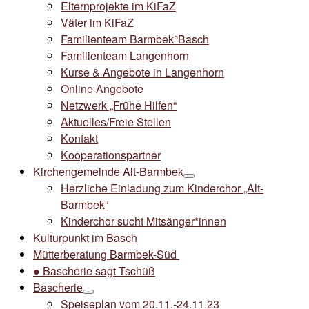
Elternprojekte im KiFaZ
Väter im KiFaZ
Familienteam Barmbek°Basch
Familienteam Langenhorn
Kurse & Angebote in Langenhorn
Online Angebote
Netzwerk „Frühe Hilfen“
Aktuelles/Freie Stellen
Kontakt
Kooperationspartner
Kirchengemeinde Alt-Barmbek
Herzliche Einladung zum Kinderchor „Alt-
Barmbek“
Kinderchor sucht Mitsänger*innen
Kulturpunkt im Basch
Mütterberatung Barmbek-Süd
● Bascherie sagt Tschüß
Bascherie
Speiseplan vom 20.11.-24.11.23