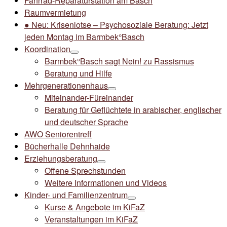
Fahrrad-Reparaturstation am Basch
Raumvermietung
● Neu: Krisenlotse – Psychosoziale Beratung: Jetzt
jeden Montag im Barmbek°Basch
Koordination
Barmbek°Basch sagt Nein! zu Rassismus
Beratung und Hilfe
Mehrgenerationenhaus
Miteinander-Füreinander
Beratung für Geflüchtete in arabischer, englischer
und deutscher Sprache
AWO Seniorentreff
Bücherhalle Dehnhaide
Erziehungsberatung
Offene Sprechstunden
Weitere Informationen und Videos
Kinder- und Familienzentrum
Kurse & Angebote im KiFaZ
Veranstaltungen im KiFaZ