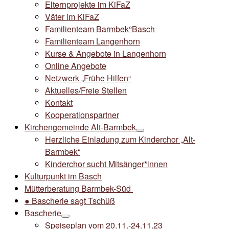
Elternprojekte im KiFaZ
Väter im KiFaZ
Familienteam Barmbek°Basch
Familienteam Langenhorn
Kurse & Angebote in Langenhorn
Online Angebote
Netzwerk „Frühe Hilfen“
Aktuelles/Freie Stellen
Kontakt
Kooperationspartner
Kirchengemeinde Alt-Barmbek
Herzliche Einladung zum Kinderchor „Alt-
Barmbek“
Kinderchor sucht Mitsänger*innen
Kulturpunkt im Basch
Mütterberatung Barmbek-Süd
● Bascherie sagt Tschüß
Bascherie
Speiseplan vom 20.11.-24.11.23